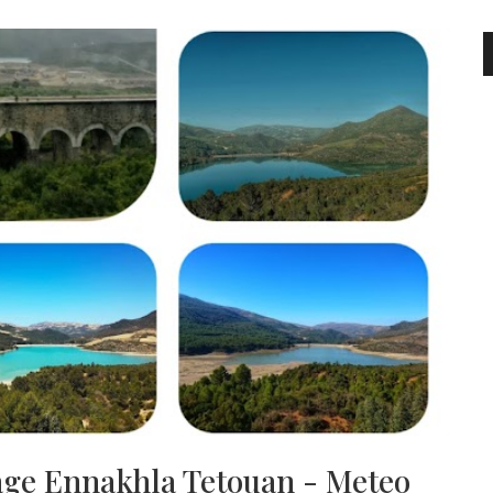
age Ennakhla Tetouan - Meteo