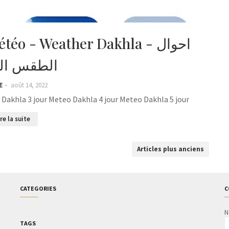
o - Weather Dakhla - احوال
الطقس الد
E
août 14, 2022
Dakhla 3 jour Meteo Dakhla 4 jour Meteo Dakhla 5 jour
ire la suite
Articles plus anciens
CATEGORIES
C
N
TAGS