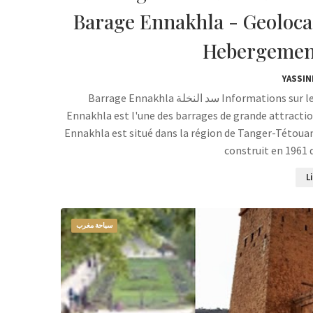
Barage Ennakhla - Geolocal
YASSIN
Barrage Ennakhla سد النخلة Informations sur le Barrage Ennakhla Tétouan Barrage Ennakhla ou Sedd
Ennakhla est l'une des barrages de grande attracti
Ennakhla est situé dans la région de Tanger-Tétouan
construit en 1961 
L
سياحة مغرب